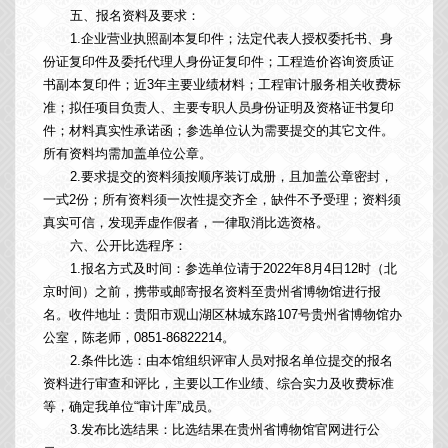
五、报名资料及要求：
1.企业营业执照副本复印件；法定代表人授权委托书、身
份证复印件及委托代理人身份证复印件；工程造价咨询资质证
书副本复印件；近3年主要业绩材料；工程审计服务相关收费标
准；拟任项目负责人、主要专职人员身份证明及资格证书复印
件；材料真实性承诺函；参选单位认为需要提交的其它文件。
所有资料均需加盖单位公章。
2.要求提交的资料须按顺序装订成册，且加盖公章密封，
一式2份；所有资料须一次性提交齐全，缺件不予受理；资料须
真实可信，发现弄虚作假者，一律取消比选资格。
六、公开比选程序：
1.报名方式及时间：参选单位请于2022年8月4日12时（北
京时间）之前，携带或邮寄报名资料至贵州省博物馆进行报
名。收件地址：贵阳市观山湖区林城东路107号贵州省博物馆办
公室，陈老师，0851-86822214。
2.条件比选：由本馆组织评审人员对报名单位提交的报名
资料进行审查和评比，主要以工作业绩、综合实力及收费标准
等，确定我单位“审计库”成员。
3.发布比选结果：比选结果在贵州省博物馆官网进行公