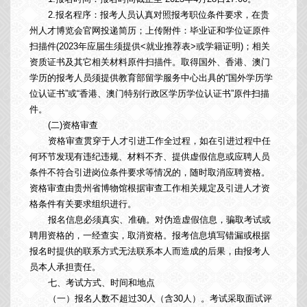
2.报名程序：报考人员认真对照报考职位条件要求，在贵
州人才博览会官网投递简历；上传附件：毕业证和学位证原件
扫描件(2023年应届生须提供<就业推荐表>或学籍证明)；相关
资质证书及其它相关材料原件扫描件。取得国外、香港、澳门
学历的报考人员须提供教育部留学服务中心出具的“国外学历学
位认证书”或“香港、澳门特别行政区学历学位认证书”原件扫描
件。
(二)资格审查
资格审查贯穿于人才引进工作全过程，如在引进过程中任
何环节发现有违纪违规、材料不齐、提供虚假信息或应聘人员
条件不符合引进岗位条件要求等情况的，随时取消应聘资格。
资格审查由贵州省博物馆根据审查工作相关规定及引进人才资
格条件有关要求组织进行。
报名信息必须真实、准确。对伪造虚假信息，骗取考试或
聘用资格的，一经查实，取消资格。报考信息填写错漏或根据
报名时提供的联系方式无法联系本人而造成的后果，由报考人
员本人承担责任。
七、考试方式、时间和地点
（一）报名人数不超过30人（含30人）。考试采取面试评