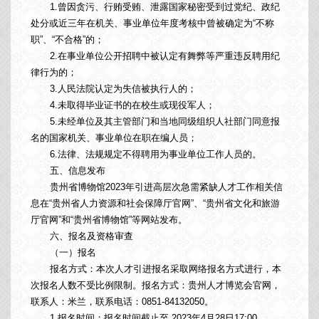
1.曾因贪污、行贿受贿、泄露国家秘密受到过党纪、政纪
处分或近三年在机关、事业单位年度考核中曾被确定为“不称
职”、“不合格”的；
2.在事业单位公开招聘中被认定有舞弊等严重违反聘用纪
律行为的；
3.人民法院认定为失信被执行人的；
4.未取得毕业证书的在校生或现役军人；
5.未经单位及其主管部门和当地同级组织人社部门同意报
名的国家机关、事业单位在职在编人员；
6.法律、法规规定不得聘用为事业单位工作人员的。
五、信息发布
贵州省博物馆2023年引进高层次急需紧缺人才工作相关信
息在“贵州省人力资源和社会保障厅官网”、“贵州省文化和旅游
厅官网”和“贵州省博物馆”等网站发布。
六、报名及资格审查
（一）报名
报名方式：本次人才引进报名采取网络报名方式进行，本
次报名人数不受比例限制。报名方式：贵州人才博览会官网，
联系人：米兰，联系电话：0851-84132050。
1.报名时间：报名时间截止至 2023年4月28日17:00。