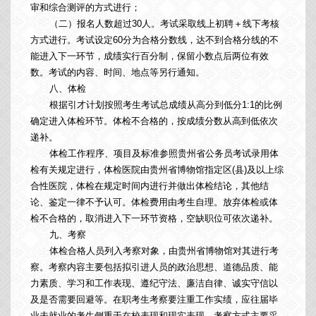
审和综合测评的方式进行；
（二）报名人数超过30人。考试采取线上初聘＋线下考核
方式进行。考试设定60分为合格分数线，达不到合格分线的不
能进入下一环节，成绩实行百分制，保留小数点后两位有效
数。考试的内容、时间、地点等另行通知。
八、体检
根据引才计划按照考生考试总成绩从高分到低分1:1的比例
确定进入体检环节。体检不合格的，按成绩分数从高到低依次
递补。
体检工作程序、项目及标准参照贵州省公务员考试录用体
检有关规定进行，体检医院由贵州省博物馆指定区(县)及以上综
合性医院，体检在规定时间内进行并做出体检结论，其他结
论、鉴定一律不予认可。体检费用由考生自理。放弃体检或体
检不合格的，取消进入下一环节资格，空缺职位可依次递补。
九、考察
体检合格人员列入考察对象，由贵州省博物馆对其进行考
察。考察内容主要包括拟引进人员的政治思想、道德品质、能
力素质、学习和工作表现、遵纪守法、廉洁自律、诚实守信以
及是否需要回避等。在职考生考察要注重工作实绩，应往届毕
业未就业的考生侧重于在校表现和现实表现。考察方式主要采