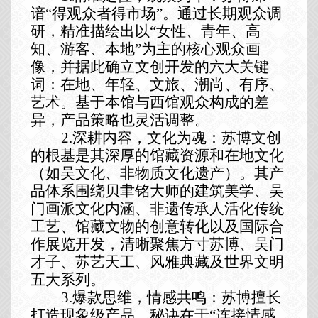
谙“得观众者得市场”。通过长期观众调
研，精准描绘出以“女性、青年、高
知、游客
、
本地
”为主的核心
观众
画
像，并据此确立文创开发的六大关键
词：在地、年轻、文旅、潮尚、有序、
艺术。基于本馆与西馆观众构成的差
异，产品策略也灵活调整。
2.深耕内容，文化为魂
：
苏博文创
的根基是其深厚的馆藏资源和在地文化
（
如
吴文化、
非物质文化遗产
）。其产
品体系
围绕贝聿铭大师的建筑美学、
吴
门画派文化内涵
、
非遗传承人活化传统
工艺
、
馆藏文物
的
创意转化
以及国际合
作展览开发，
清晰聚焦
方寸苏博、吴门
才子、苏艺天工、风雅典藏及世界文明
五大系列
。
3.爆款思维，情感共鸣：苏博擅长
打造现象级产品，秘诀在于
“
连接情感