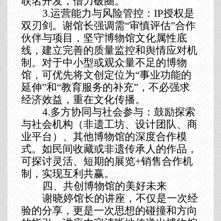
联名开发，借力破圈。
3.运营能力与风险管控：IP授权是
双刃剑。谢馆长强调需
“
审慎评估
”
合作
伙伴与项目，坚守博物馆文化属性底
线，建立完善的质量监控和舆情应对机
制。对于中小型或观众量不足的博物
馆，可优先将文创定位为
“事业功能的
延伸”和“教育服务的补充”，不必强求
经济效益，重在文化传播。
4.多方协同与社会参与：鼓励探索
与社会机构（非遗工坊、设计团队、商
业平台）、其他博物馆的深度合作模
式。
如
民间收藏或非遗传承人的
作品
，
可探讨灵活、短期的展览
+销售合作机
制，实现互利共赢。
四、
共创博物馆的美好未来
谢晓婷馆长的讲座，不仅是一次经
验的分享，更是一次思想的碰撞和方向