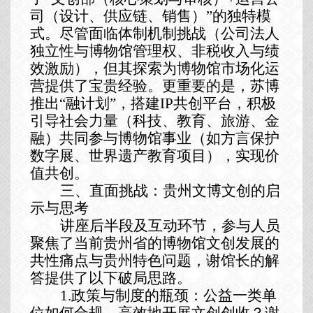
司（设计、供应链、销售）”的独特模
式。尽管面临体制机制挑战（公司法人
独立性与博物馆管理权、非税收入与绩
效激励），但其探索为博物馆市场化运
营提供了宝贵经验。更重要的是，苏博
推出“融计划”，搭建IP共创平台，积极
引导社会力量（科技、教育、旅游、金
融）共同参与博物馆事业（如方言保护
数字展、世界遗产教育项目），实现价
值共创。
三、直面挑战：贵州文博文创的启
示与思考
讲座后半段及互动环节，
参与人员
聚焦了当前
贵州省的
博物馆文创发展的
共性痛点与贵州特色问题，谢馆长的解
答提供了
以下
破局思路
。
1.政策与制度的瓶颈：公益一类单
位如何合规、高效地开展文创创收？谢