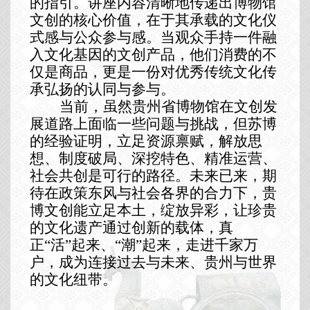
的指引
。
讲座内容
清晰地传递出博物馆
文创的核心价值，在于其承载的文化仪
式感与公众参与感。当观众手持一件融
入文化基因的文创产品，他们消费的不
仅是商品，更是一份对
优秀
传统
文化
传
承
弘扬
的认同与参与。
当前
，
虽然
贵州
省博物馆
在文创发
展道路上面临
一些
问题与
挑战，但苏博
的经验证明，
立足
资源禀赋
，
解放思
想、制度破局、深挖特色、精准运营、
社会共创是可行的路径。
未来已来
，
期
待在政策东风与社会各界的合力下，贵
博
文创能立足本土，绽放异彩，让珍贵
的文化遗产通过创新的载体，真
正
“活”起来、“潮”起来，走进千家万
户，成为连接过去与未来、贵州与世界
的文化纽带。