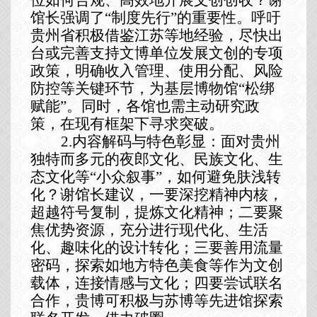
馆长强调了
“
制度先行
”
的重要性。呼吁
贵州省
积极
借鉴江苏等地经验，尽快出
台或完善支持文博单位发展文创的专项
政策，明确收入管理、使用分配、风险
防控等关键环节，为基层博物馆
“松绑
赋能”。同时，各馆也需主动研究政
策，在现有框架下寻求突破。
2.内容解码与特色彰显：面对贵州
独特而多元的夜郎文化、民族文化、生
态文化等“小众叙事”，如何避免肤浅转
化？谢馆长建议
，
一要
深挖精神内核
，
超越符号复制，提炼文化精神
；
二要
聚
焦优势资源
，
充分
进行现代化、生活
化、趣味化的设计转化
；
三要
善用流量
密码
，
探索如地方特色美食等作为
文创
载体，连接情感与文化
；
四要
尝试联名
合作
，
贵博可积极与苏博等先进馆探索