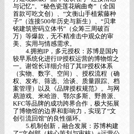
与记忆
”
。
“秘色瓷莲花碗曲奇”（全国
首款可吃文创）、“文衡山手植紫藤种
子”（连接500年历史与新生）、“贝聿
铭建筑密码立体书”（众筹三周破百
万）等爆款，无不精准击中观众的审
美、实用与情感需求。
4.拥抱IP，多元授权：苏博是国内
较早系统化进行IP授权运营的博物馆之
一。谢馆长详细介绍了其IP授权体系
（实物、数字、空间）、授权流程（确
权、发布、筛选、洽谈、质量跟踪、档
案管理）以及《品牌授权规范》。与网
易游戏、米哈游、鄂尔多斯、野兽派、
KFC等品牌的成功跨界合作，极大拓展
了博物馆的边界和影响力，实现了“文
创引流回馆”的良性循环。
5.机制创新，融合发展
：
苏博构建
了
“文创部（核心策划与审核）+运营公