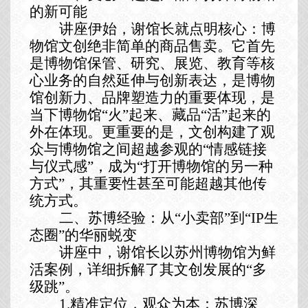
的新可能
讲座伊始，谢馆长就点明核心：博
物馆文创绝非简单的商品售卖。它首先
是博物馆保管、研究、展览、教育
等
核
心业务的自然延伸与创新表达，是博物
馆创新力、品牌塑造力的重要体现，是
当下博物馆
“火”起来、藏品“活”起来的
外在体现
。更重要的是，文创构建了观
众与博物馆之间超越参观的
“
情感链接
与仪式感
”
，成为
“打开博物馆的另一种
方式”，其重要性甚至可能超越其他传
统方式。
二、苏博经验：从
“小卖部”到“IP生
态圈”的华丽蜕变
讲座中，
谢馆长以苏州博物馆为鲜
活案例，详细拆解了其文创发展的
“
多
级
跳
”
。
1.精准定位，观众为本：苏博深