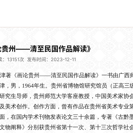
论贵州——清至民国作品解读》
：13151次
发布时间：2023-12-11
良津
著
《
画论贵州
——清至民国作品解读
》
一书由广西
津，男，
1964年生。贵州省博物馆研究馆员（正高三
研究生导师，贵州师范大学客座教授，中国美术家协
及美术创作。创作方面
，
曾有
作品
在贵州省美术专业
面，在国内学术刊物发表论文三十余篇，专著《古黔
文物阐释》分别获贵州省第十一
次
、第十三次哲学社