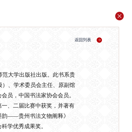
返回列表
师范大学出版社出版。此书系贵
级）
、
学术委员会主任
、
原副馆
会会员，中国书法家协会会员。
第一、二届比赛中获奖
，
并
著
有
墨韵
——贵州书法文物阐释》
会科学优秀成果奖。