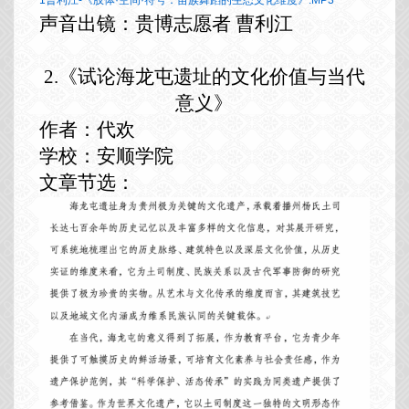
1曹利江-《肢体·空间·符号：苗族舞蹈的生态文化维度》.MP3
声音出镜：贵博志愿者
曹利江
2.《试论海龙屯遗址的文化价值与当代
意义》
作者：代欢
学校：安顺学院
文章节选：