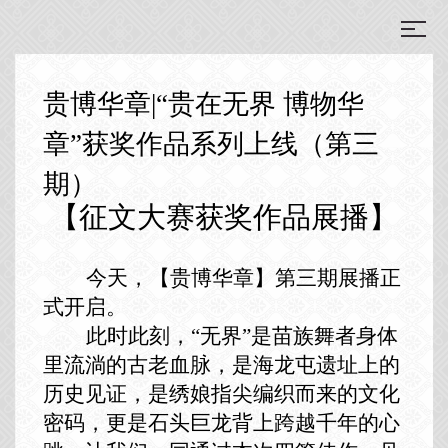
贵博华章|“贵在无界 博物华
章”获奖作品系列上线（第三
期）
【征文
大赛获奖作品
展播】
今天，【贵博华章】第三期展播正
式开启。
此时此刻，
“无界”是苗族舞者
身体
里流淌的古老血脉
，是海龙屯
遗址上的
历史见证
，是绣娘指尖编织
而来的
文化
密码，更是石头巨龙背上跨越千年的心