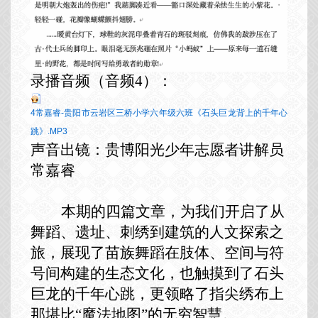
录播音频（音频
4）：
4常嘉睿-贵阳市云岩区三桥小学六年级六班《石头巨龙背上的千年心
跳》.MP3
声音出镜：贵博阳光少年志愿者讲解员
常嘉睿
本期
的四篇文章
，为我们开启了从
舞蹈、遗址、刺绣到建筑的人文
探索之
旅
，
展现了
苗族舞蹈在肢体、空间与符
号间构建的生态文化，也触摸
到了
石头
巨龙的千年心跳，更领略了指尖绣布上
那堪比
“魔法地图”的无穷智慧。