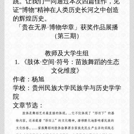
跳。
让我们一同通过本次四篇
佳作，见
证
“博物”精神在人类
历史长河之中创造
的
辉煌
历史
。
「
贵在无界
·
博物华
章」获奖作品展播
（
第三期
）
教师及大学生组
1.
《肢体
·空间·符号：苗族舞蹈的生态
文化维度》
作者：杨旭
学校：贵州民族大学民族学与历史学学
院
文章节选：