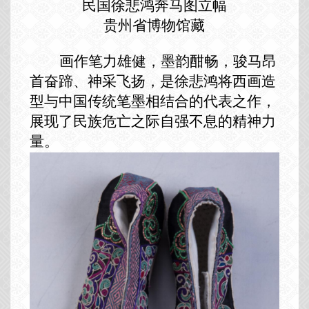
民国徐悲鸿奔马图立幅
贵州省博物馆藏
画作笔力雄健，墨韵酣畅，骏马昂
首奋蹄、神采飞扬，是徐悲鸿将西画造
型与中国传统笔墨相结合的代表之作，
展现了民族危亡之际自强不息的精神力
量。