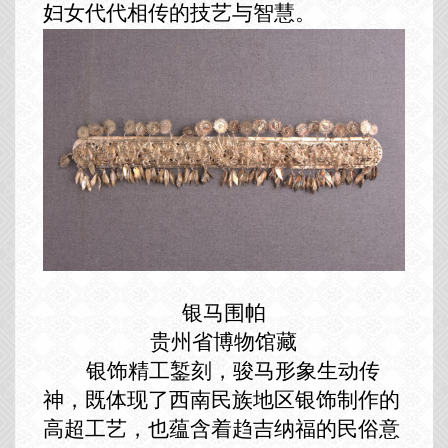
妇女代代相传的技艺与智慧。
银马围帕
贵州省博物馆藏
银饰精工錾刻，骏马形象生动传
神，既体现了西南民族地区银饰制作的
高超工艺，也蕴含着趋吉纳福的民俗意