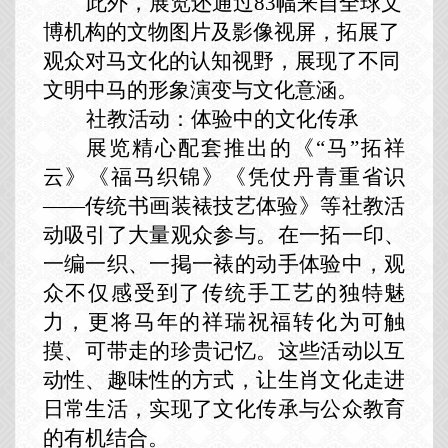
此外，展览还通过83幅来自全球文
博机构的文物图片及影像视屏，拓展了
观众对马文化的认知视野，展现了不同
文明中马的形象演变与文化意涵。
社教活动：体验中的文化传承
展览精心配套推出的《“马”拓祥
云》《福马织锦》《凭仗丹青重省识
——传统书画装裱技艺体验》等社教活
动吸引了大量观众参与。在一拓一印、
一编一织、一掲一裱的动手体验中，观
众不仅感受到了传统手工艺的独特魅
力，更将马年的祥瑞祝福转化为可触
摸、可带走的珍贵记忆。这些活动以互
动性、趣味性的方式，让生肖文化走进
日常生活，实现了文化传承与公众教育
的有机结合。