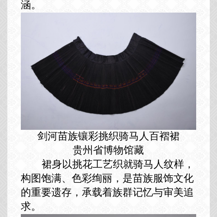
涵。
剑河苗族镶彩挑织骑马人百褶裙
贵州省博物馆藏
裙身以挑花工艺织就骑马人纹样，
构图饱满、色彩绚丽，是苗族服饰文化
的重要遗存，承载着族群记忆与审美追
求。