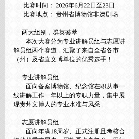
比赛时间：
2026年6月22日至23日
比赛地点：
贵州省博物馆非遗剧场
两大组别，群英荟萃
本次大赛分为专业讲解员组与志愿讲
解员组两个赛道，汇聚了来自全省各市
（州）及省直文博单位的
优秀选手！
️专业讲解员组
面向备案博物馆、纪念馆在职从事一
线讲解工作一年以上的专职力量，集中展
现贵州文博人的专业水准与风采。
志愿讲解员组
面向年满
18周岁、正式注册且考核合