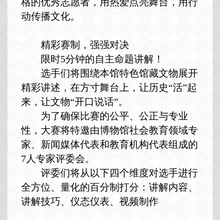
格的优秀志愿者，用热爱点亮舞台，用行
动传播文化。
精彩赛制，强强对决
限时
5分钟的自主命题讲解！
选手们将围绕本馆特色馆藏文物展开
精彩讲述，在方寸舞台上，让历史
“活”起
来，让文物“开口说话”。
为了确保比赛的公平、公正与专业
性，大赛将特邀由博物馆社
会
教
育
领域专
家、新闻媒体代表和教育机构代表组成的
7人专家评委会。
评委们将从以下四个维度对选手进行
全方位、量化的百分制打分：
讲解内容
、
讲解技巧
、
仪态仪表
、
视频制作