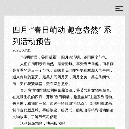
四月·“春日萌动 趣意盎然” 系
列活动预告
2023/03/31
“清明断雪，谷雨断霜”，四月有清明、谷雨两个节气。
人们在清明亲近自然、踏青游玩、享受春天乐趣，而谷雨
是春季的最后一个节气，意味着我们即将要和寒潮天气告别，
迎来炎热的夏天。最美人间四月天，四月之美，美在风朗气
清，美在花繁草盛，美在诗意盎然。
贵州省博物馆继续利用馆藏资源，将节气和文物相结合。
在充满生机的四月，开展“春日萌动，趣意盎然”主题系列活动。
来贵博，和我们一起。通过手绘非遗“油纸伞”、绘清明纸浆画、
制作古代版足球、手绘纸鸢、绘尺书、贴脸谱等精彩活动解读
文物故事、了解节气习俗吧！
活动超级精彩，快来报名吧！