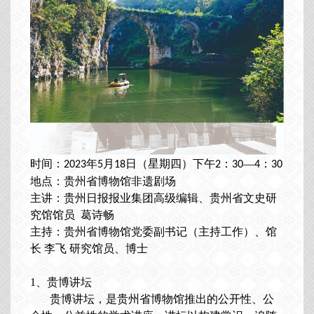
时间：
年
月
日（星期
四
）
下
午
：
—
：
20
23
5
18
2
30
4
30
地点：贵州省博物馆
非遗剧场
主讲：贵州日报报业集团
高级编辑、贵州
省文史研
究馆
馆员
葛诗畅
主持：贵州省博物馆
党委副书记（主持工作）、馆
长
李
飞
研究馆员、博士
1、
贵博讲坛
贵博讲坛，是贵州省博物馆推出的公开性、公