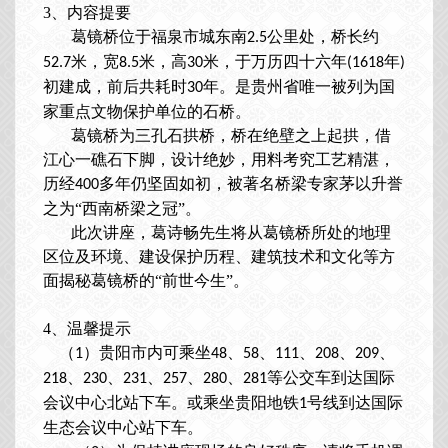
3、
内容提要
葛镜桥位于福泉市城东南
公里处，桥长约
2.5
米，宽
米，高
米，于万历四十六年
年
52.7
8.5
30
(1618
)
初建成，前后共耗时
年。是贵州省唯一被列为国
30
家重点文物保护单位的石桥。
葛镜桥为三孔石拱桥，桥在绝壁之上起拱，借
江心一礁石下脚，设计绝妙，用料考究工艺精湛，
历经
多年仍坚固如初，被著名桥梁专家茅以升誉
400
之为“西南桥梁之冠”。
此次讲座，
葛诗畅先生将从葛镜桥所处的地理
区位及环境、建设保护历程、建筑技术和文化等方
面揭秘葛镜桥的
“前世今生”。
4、
温馨提示
（
）贵阳市内可乘坐
、
、
、
、
、
1
48
58
111
208
209
、
、
、
、
、
等公交车到达国际
218
230
231
257
280
281
会议中心北站下车。或乘坐贵阳地铁
号线
到达
国际
1
生态会议中心站下车。