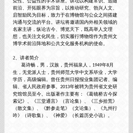
众性、公益性的学术讲座。讲坛以构建常识、追随
前沿、开拓眼界为宗旨，以推动研究、勃兴人文、
启智励民为目标，致力于在博物馆与公众之间搭建
沟通与交流的平台。讲坛将邀请国内外相关领域的
名家主讲，纵论古今、博览天下，既高举人文理
想，也关注文化民生，切实履行博物馆作为贵州文
博学术前沿阵地和公共文化服务机构的使命。
2、
讲者简介
葛诗畅，男，汉族，贵州福泉人，
年
月
1949
8
生，无党派
人士
，贵州师范大学中文系毕业，大学
学历，高级编辑。曾任贵州日报报业集团记者、编
辑、省人民政府参事。
年被聘为贵州省文史研
2013
究馆馆员
至今。
出版著作主要有：《葛镜桥古今探
索记》
、
《三堂通言》（言论集）
、
《三乡拾荒》
（散文集）
、
《黔参走笔》（文论集）
、
《九州行
吟》（诗歌集）
、
《神爱》（长篇历史小说）
。