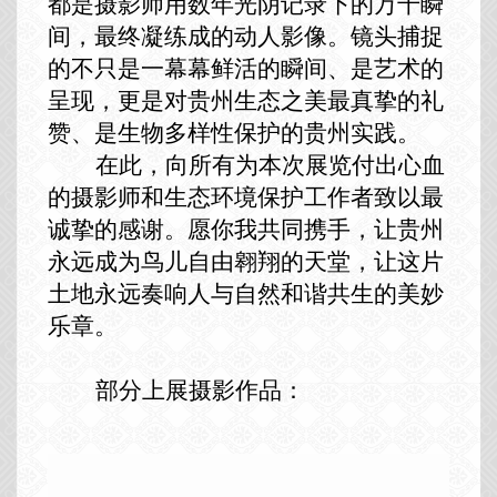
都是摄影师
用
数年光阴记录
下
的
万
千
瞬
间，最终凝练成
的
动人
影像。镜头捕捉
的不只是一幕幕鲜活的瞬间
、
是艺术的
呈现
，
更
是对贵州生态之美最真挚的礼
赞
、
是生物多样性保护的贵州实践。
在此，向所有为本次展览付出心血
的摄影师和生态环境保护工作者致以最
诚挚的感谢。愿你我共同携手，让贵州
永远成为鸟儿自由翱翔的天堂，让这片
土地永远奏响人与自然和谐共生的美妙
乐章。
部分上展摄影作品：