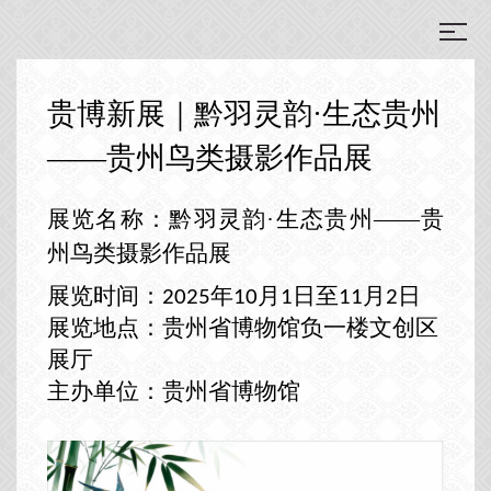
贵博新展｜黔羽灵韵·生态贵州
——贵州鸟类摄影作品展
展览
名称：黔羽灵韵
·生态贵州
——
贵
州鸟类摄影作品展
展览时间：
年
月
日
至
月
日
2025
10
1
11
2
展览地点：贵州省博物馆负一楼文创区
展厅
主办单位：贵州省博物馆