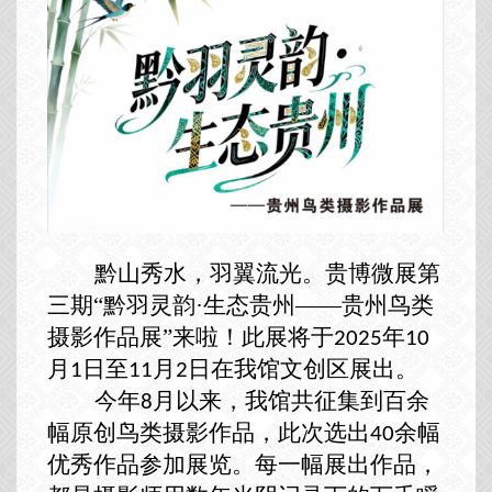
黔山秀水，羽翼流光。贵博微展第
三期
“黔羽灵韵·生态贵州
——
贵州鸟类
摄影作品展
”
来啦
！
此展
将于
年
2025
10
月
日至
月
日在我馆文创区展出。
1
11
2
今年
月
以来
，
我馆
共
征集
到百余
8
幅原创
鸟类
摄影作品，
此次
选出
余幅
40
优秀作品参加
展览。每一幅展出
作品，