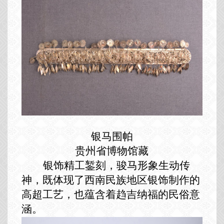
银马围帕
贵州省博物馆藏
银饰精工錾刻，骏马形象生动传
神，既体现了西南民族地区银饰制作的
高超工艺，也蕴含着趋吉纳福的民俗意
涵。